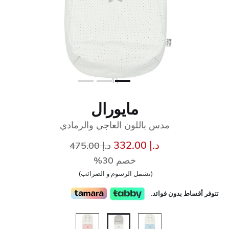
مايورال
مدس باللون العاجي والرمادي
إلى
سعر مخفض من
د.إ 332.00
د.إ 475.00
خصم 30%
(تشمل الرسوم و الضرائب)
تتوفر أقساط بدون فوائد.