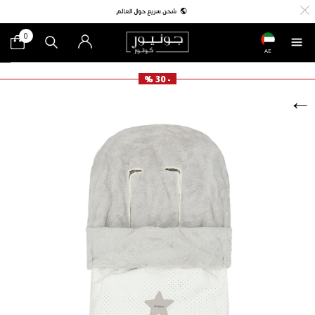
0
AE
- 30 %