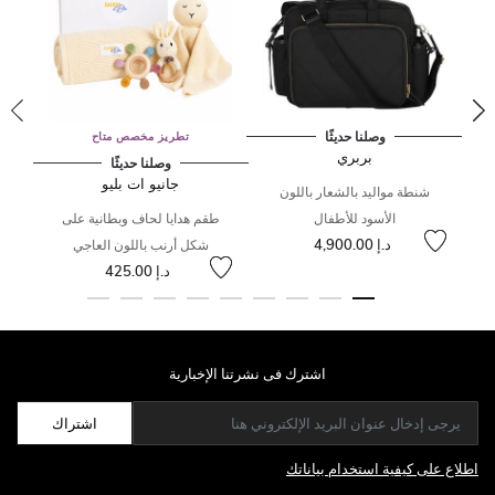
وصلنا حديثًا
تطريز مخصص متاح
بربري
وصلنا حديثًا
جانيو ات بليو
شنطة مواليد بالشعار باللون
الأسود للأطفال
طقم هدايا لحاف وبطانية على
د.إ 4,900.00
شكل أرنب باللون العاجي
د.إ 425.00
اشترك فى نشرتنا الإخبارية
اشتراك
اطلاع على كيفية استخدام بياناتك