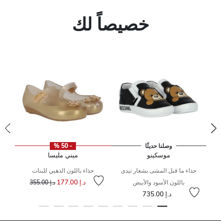
خصيصاً لك
وصلنا حديثًا
- 50 %
موسكينو
ميني مليسا
حذاء ما قبل المشى بشعار تيدى
حذاء باللون الذهبي للبنات
د.إ 177.00
باللون الأسود والأبيض
د.إ 355.00
لى
 من
إلى
سعر مخفض من
إلى
سعر مخفض من
د.إ 735.00