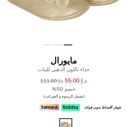
مايورال
حذاء باللون الذهبى للبنات
إلى
سعر مخفض من
د.إ 55.00
د.إ 111.00
خصم 50%
(تشمل الرسوم و الضرائب)
تتوفر أقساط بدون فوائد.