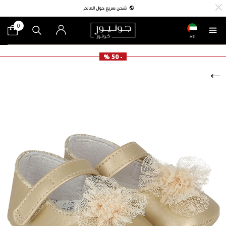
0
AE
- 50 %