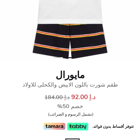
مايورال
طقم شورت باللون الابيض والكحلى للاولاد
إلى
سعر مخفض من
د.إ 92.00
د.إ 184.00
خصم 50%
(تشمل الرسوم و الضرائب)
تتوفر أقساط بدون فوائد.