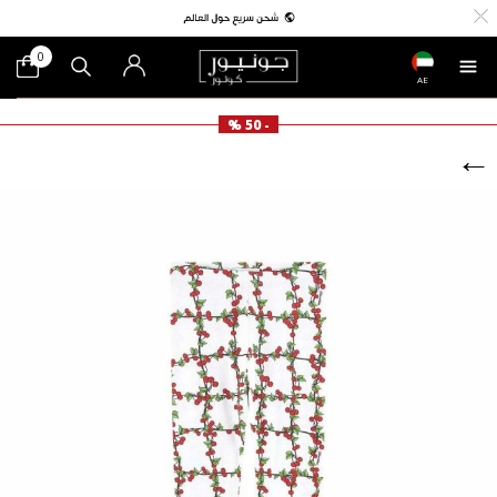
0
AE
- 50 %