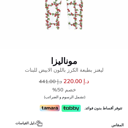
موناليزا
ليغنز بطبعة الكرز باللون الابيض للبنات
إلى
سعر مخفض من
د.إ 220.00
د.إ 441.00
خصم 50%
(تشمل الرسوم و الضرائب)
تتوفر أقساط بدون فوائد.
دليل القياسات
المقاس