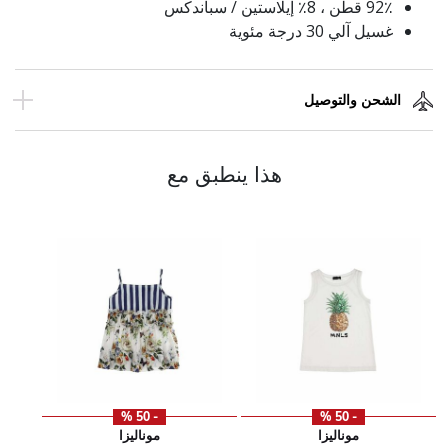
92٪ قطن ، 8٪ إيلاستين / سباندكس
غسيل آلي 30 درجة مئوية
الشحن والتوصيل
هذا ينطبق مع
- 50 %
- 50 %
موناليزا
موناليزا