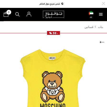
0
AE
بنات
فساتين
- 50 %