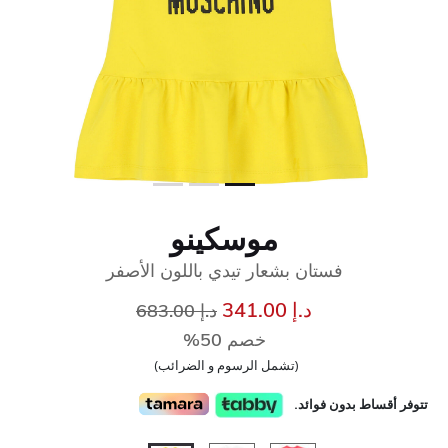
موسكينو
فستان بشعار تيدي باللون الأصفر
إلى
سعر مخفض من
د.إ 341.00
د.إ 683.00
خصم 50%
(تشمل الرسوم و الضرائب)
تتوفر أقساط بدون فوائد.