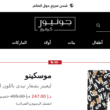
أطفال
بنات
أولاد
الماركات
- 50 %
موسكينو
ليغينز بشعار تيدى باللون ا
إلى
سعر مخفض من
د.إ 247.00
د.إ 495.00
خصم 50
(تشمل الرسوم و الضرائب)