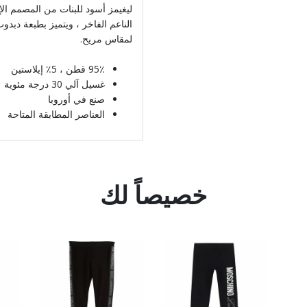
ليغيمز أسود للبنات من المصمم ال
الناعم الفاخر ، ويتميز بطبعة دبدو
لمقاس مريح.
95٪ قطن ، 5٪ إيلاستين
غسيل آلي 30 درجة مئوية
صنع في أوروبا
العناصر المطابقة المتاحة
خصيصاً لك