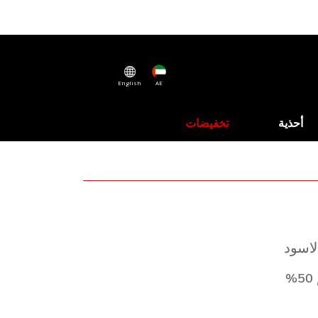
English
AE
أحذية
تخفيضات
لاسود
%