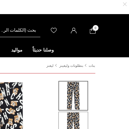
0
وصلنا حديثاً
مواليد
بنات
بنطلونات وليغينز
ليغنز