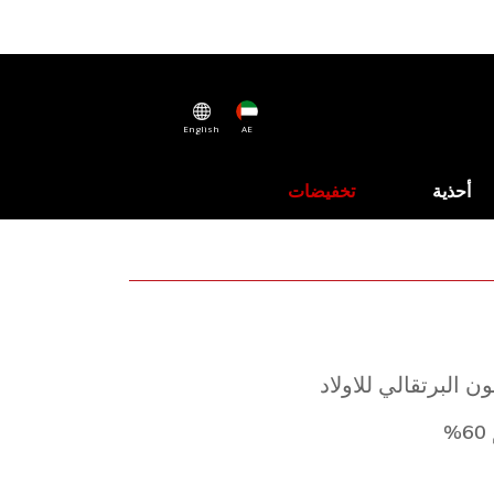
English
AE
أحذية
تخفيضات
 البرتقالي للاولاد
%