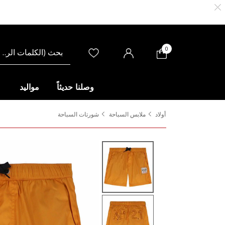
0
وصلنا حديثاً
مواليد
أولاد
ملابس السباحة
شورتات السباحة