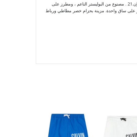
شورت سباحة برتقالي للأولاد من إن.21 . مصنوع من البوليستر الناعم ، ومطرز على
ار على ساق واحدة. مزينة بحزام خصر مطاطي ورباط