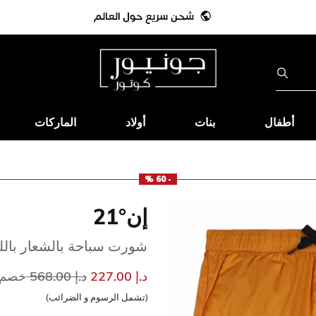
أطفال
بنات
أولاد
الماركات
- 60 %
إن°21
شورت سباحة بالشعار باللون
إلى
سعر مخفض من
د.إ 227.00
د.إ 568.00
خصم 60
(تشمل الرسوم و الضرائب)