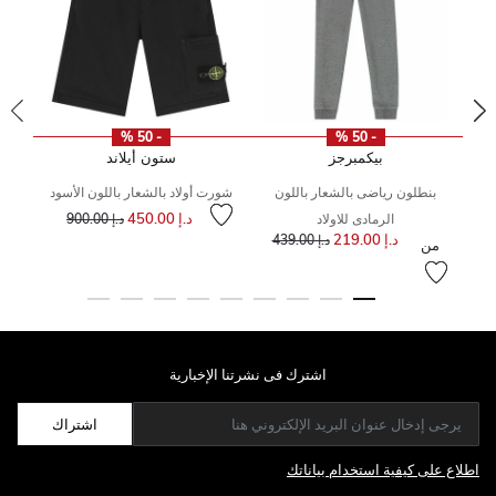
- 50 %
- 50 %
بيكمبرجز
ستون أيلاند
بنطلون رياضى بالشعار باللون
شورت أولاد بالشعار باللون الأسود
إلى
سعر مخفض من
د.إ 450.00
الرمادى للاولاد
د.إ 900.00
من
إلى
سعر مخفض من
إلى
د.إ 219.00
د.إ 439.00
من
اشترك فى نشرتنا الإخبارية
اشتراك
اطلاع على كيفية استخدام بياناتك