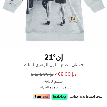
إن°21
فستان مطبع باللون الزهرى للبنات
سعر مخفض من
إلى
د.إ 468.00
د.إ 1,171.00
خصم 60%
(تشمل الرسوم و الضرائب)
تتوفر أقساط بدون فوائد.