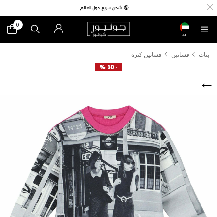
0
AE
بنات
فساتين
فساتين كنزة
- 60 %