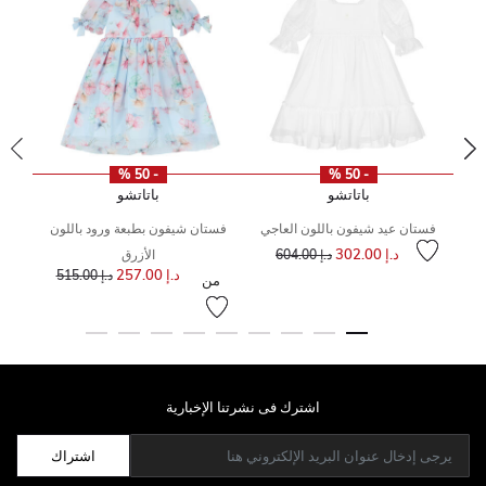
- 50 %
- 50 %
باتاتشو
باتاتشو
س
فستان عيد شيفون باللون العاجي
فستان شيفون بطبعة ورود باللون
إلى
سعر مخفض من
د.إ 302.00
د.إ 604.00
الأزرق
إلى
سعر مخفض من
إلى
ض من
د.إ 257.00
د.إ 515.00
من
اشترك فى نشرتنا الإخبارية
اشتراك