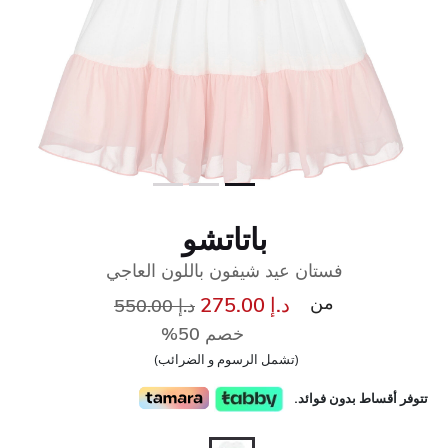
باتاتشو
فستان عيد شيفون باللون العاجي
من
إلى
سعر مخفض من
د.إ 275.00
د.إ 550.00
خصم 50%
(تشمل الرسوم و الضرائب)
تتوفر أقساط بدون فوائد.