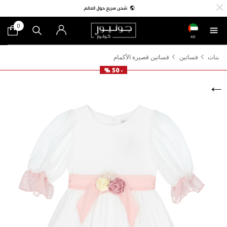
0
AE
بنات
فساتين
فساتين قصيرة الأكمام
- 50 %