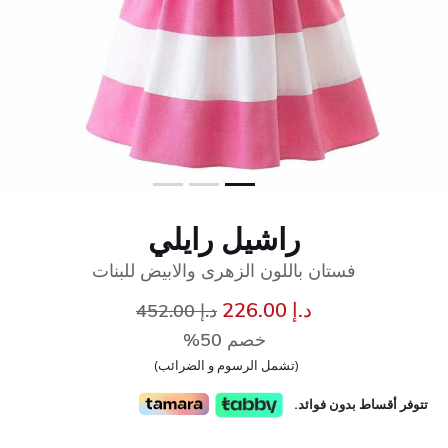
راشيل رايلي
فستان باللون الزهرى والابيض للبنات
إلى
سعر مخفض من
د.إ 226.00
د.إ 452.00
خصم 50%
(تشمل الرسوم و الضرائب)
تتوفر أقساط بدون فوائد.