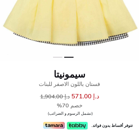
سيمونيتا
فستان باللون الاصفر للبنات
سعر مخفض من
إلى
د.إ 571.00
د.إ 1,904.00
خصم 70%
(تشمل الرسوم و الضرائب)
تتوفر أقساط بدون فوائد.