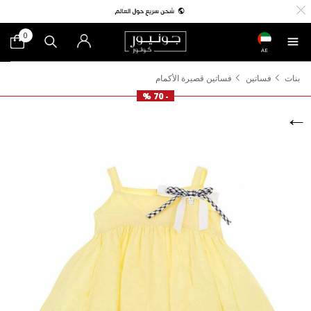
0
AE
بنات
فساتين
فساتين قصيرة الأكمام
- 70 %