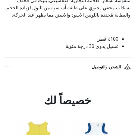
منقوشة بشعار العلامة التجارية الكلاسيكي. يثبت في الخلف
بسحّاب مخفي. يحتوي على طبقة أساسية من التول لزيادة الحجم
والبطانة مُحددة باللونين الأسود والأبيض مما يظهر عند الحركة.
٪100 قطن
غسيل يدوي 30 درجة مئوية
الشحن والتوصيل
خصيصاً لك