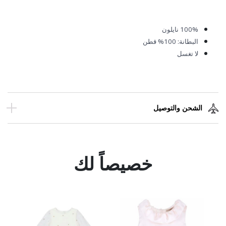
100%
نايلون
البطانة: 100% قطن
لا تغسل
الشحن والتوصيل
خصيصاً لك