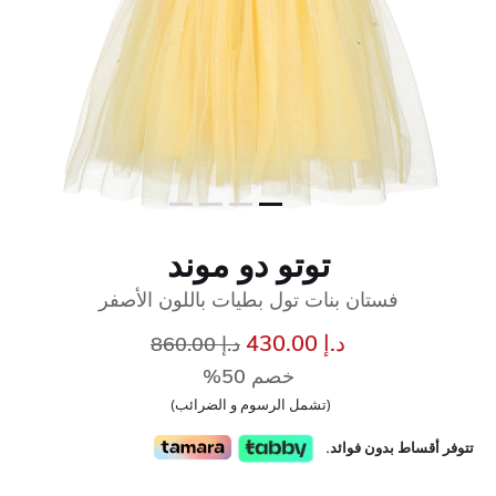
توتو دو موند
فستان بنات تول بطيات باللون الأصفر
إلى
سعر مخفض من
د.إ 430.00
د.إ 860.00
خصم 50%
(تشمل الرسوم و الضرائب)
تتوفر أقساط بدون فوائد.