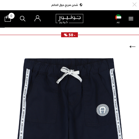
0
AE
- 50 %