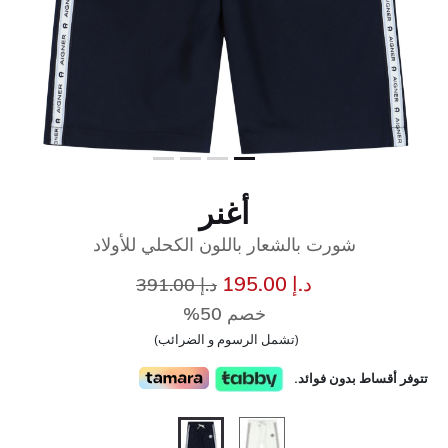
أغنر
شورت بالشعار باللون الكحلي للأولاد
إلى
سعر مخفض من
د.إ 195.00
د.إ 391.00
خصم 50%
(تشمل الرسوم و الضرائب)
تتوفر أقساط بدون فوائد.