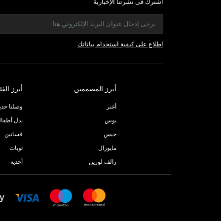
اشترك فى نشرتنا الإخبارية
اطلاع على كيفية استخدام بياناتك
أبرز المصممين
أبرز الفئ
أغنر
وصلنا حديثا
بوس
بدل أطفا
جيس
فساتين
مايورال
توبات
رالف لورين
أحذية