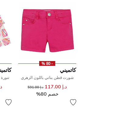
- 80 %
كاتميني
كاتمي
شورت قطن بناتي باللون الزهري
تنورة 
د.إ 117.00
إلى
سعر مخفض من
د.إ 
د.إ 591.00
خصم 80%