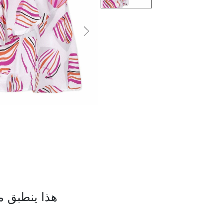
التالى
هذا ينطبق م