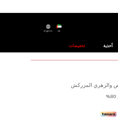
English
AE
أحذية
تخفيضات
بيض والزهري المزركش
%