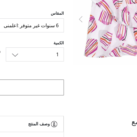
المقاس
السابق
6 سنوات غير متوفر :اعلمنى
الكمية
1
ع
وصف المنتج