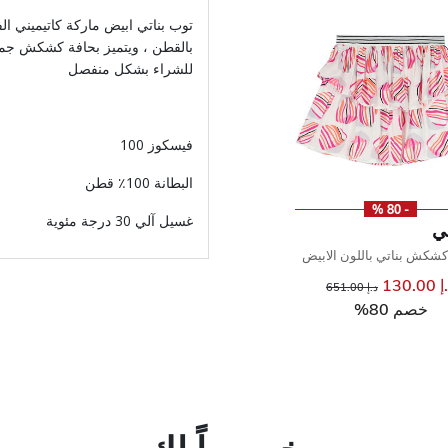
توب بناتي ابيض ماركة كاتيميني ال
بالقطن ، ويتميز بحافة كشكش جميل
للشراء بشكل منفصل
فيسكوز 100
البطانة 100٪ قطن
- 80 %
غسيل آلي 30 درجة مئوية
ني
كشكش بناتي باللون الابيض
130.00
إلى
سعر مخفض من
د.إ 651.00
خصم 80%