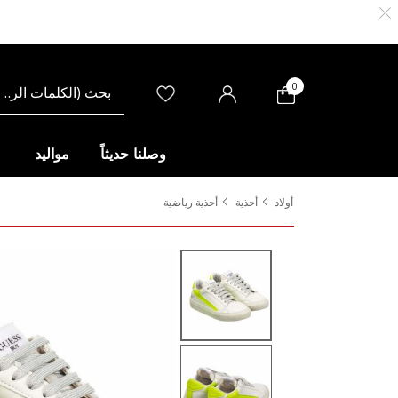
0
وصلنا حديثاً
مواليد
أولاد
أحذية
أحذية رياضية