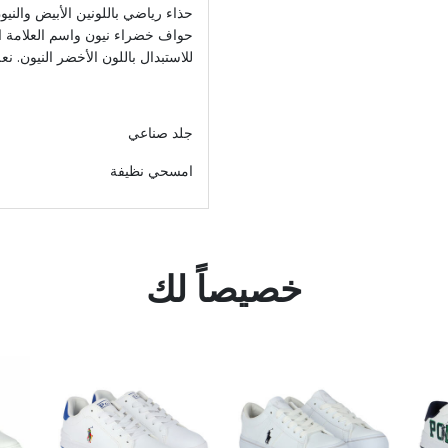
حذاء رياضي باللونين الأبيض والني
حواف خضراء نيون واسم العلامة الت
للاستبدال باللون الأخضر النيون. ن
جلد صناعي
امسحي نظيفة
خصيصاً لك