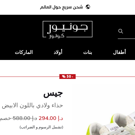
أطفال
بنات
أولاد
الماركات
- 50 %
جيس
حذاء ولادي باللون الابيض 
إلى
سعر مخفض من
د.إ 294.00
د.إ 588.00
خصم 50
(تشمل الرسوم و الضرائب)