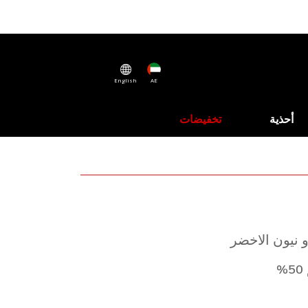
English
AE
أحذية
تخفيضات
و نيون الاخضر
%