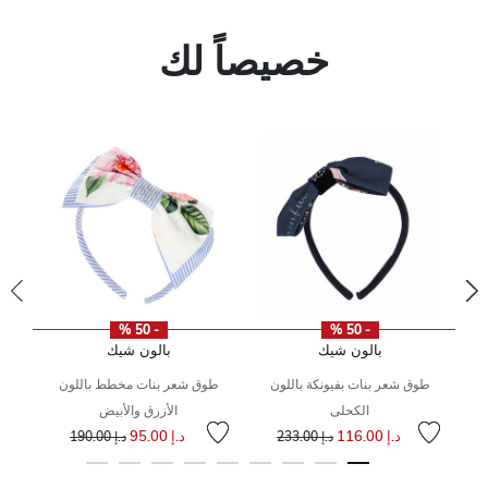
خصيصاً لك
- 50 %
- 50 %
بالون شيك
بالون شيك
ن
طوق شعر بنات بفيونكة باللون
طوق شعر بنات مخطط باللون
ى
 من
الكحلى
الأزرق والأبيض
إلى
سعر مخفض من
إلى
سعر مخفض من
د.إ 116.00
د.إ 95.00
د.إ 233.00
د.إ 190.00