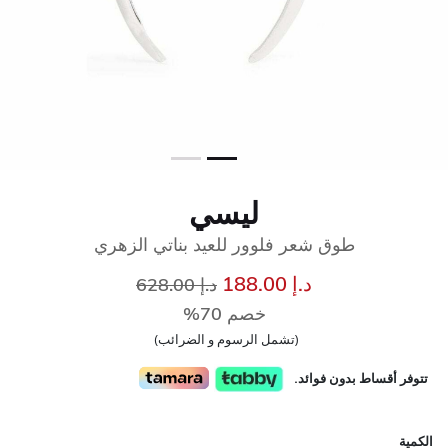
ليسي
طوق شعر فلوور للعيد بناتي الزهري
إلى
سعر مخفض من
د.إ 188.00
د.إ 628.00
خصم 70%
(تشمل الرسوم و الضرائب)
تتوفر أقساط بدون فوائد.
الكمية