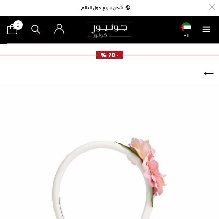
0
AE
- 70 %