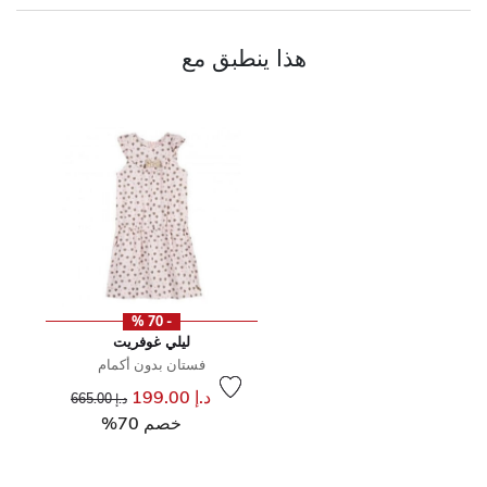
هذا ينطبق مع
- 70 %
ليلي غوفريت
فستان بدون أكمام
إلى
سعر مخفض من
د.إ 199.00
د.إ 665.00
خصم 70%