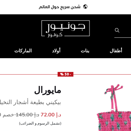
أطفال
بنات
أولاد
الماركات
- 50 %
مايورال
بيكيني بطيعة أشجار النخي
إلى
سعر مخفض من
د.إ 72.00
د.إ 145.00
خصم 50%
(تشمل الرسوم و الضرائب)