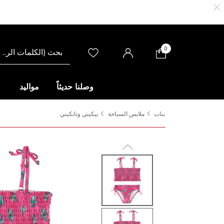
0
وصلنا حديثاً
مواليد
بنات
ملابس السباحة
بيكيني وتانكيني