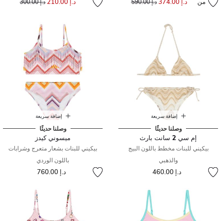
من
د.إ 374.00
إلى
سعر مخفض من
د.إ 210.00
د.إ 590.00
د.إ 300.00
إضافة سريعة
إضافة سريعة
وصلنا حديثًا
وصلنا حديثًا
إم سي 2 سانت بارث
ميسوني كيدز
بيكيني للبنات مخطط باللون البيج
بيكيني للبنات بشعار متعرج وشرابات
والذهبي
باللون الوردي
د.إ 460.00
د.إ 760.00