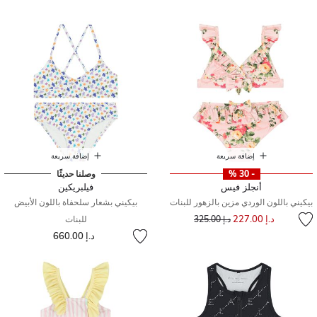
إضافة سريعة
إضافة سريعة
- 30 %
وصلنا حديثًا
أنجلز فيس
فيلبريكين
بيكيني باللون الوردي مزين بالزهور للبنات
بيكيني بشعار سلحفاة باللون الأبيض
إلى
سعر مخفض من
د.إ 227.00
د.إ 325.00
للبنات
د.إ 660.00