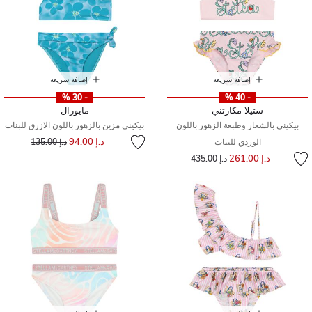
إضافة سريعة
إضافة سريعة
- 30 %
- 40 %
ستيلا مكارتني
مايورال
بيكيني بالشعار وطبعة الزهور باللون
بيكيني مزين بالزهور باللون الازرق للبنات
إلى
سعر مخفض من
د.إ 94.00
الوردي للبنات
د.إ 135.00
إلى
سعر مخفض من
د.إ 261.00
د.إ 435.00