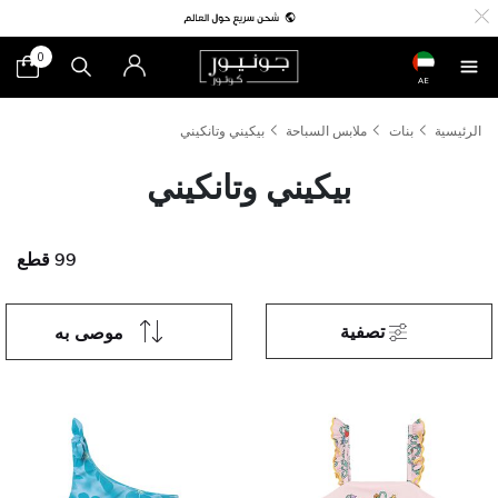
0
AE
الرئيسية
بنات
ملابس السباحة
بيكيني وتانكيني
بيكيني وتانكيني
99 قطع
تصفية
موصى به