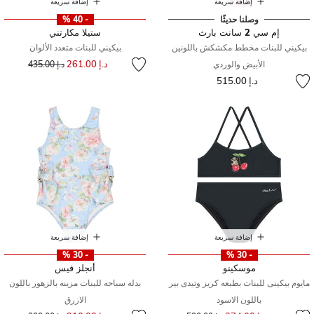
إضافة سريعة
إضافة سريعة
وصلنا حديثًا
- 40 %
إم سي 2 سانت بارث
ستيلا مكارتني
بيكيني للبنات مخطط مكشكش باللونين
بيكيني للبنات متعدد الألوان
إلى
سعر مخفض من
د.إ 261.00
الأبيض والوردي
د.إ 435.00
د.إ 515.00
إضافة سريعة
إضافة سريعة
- 30 %
- 30 %
موسكينو
أنجلز فيس
مايوم بيكينى للبنات بطبعه كريز وتيدى بير
بدله سباحه للبنات مزينه بالزهور باللون
باللون الاسود
الازرق
إلى
سعر مخفض من