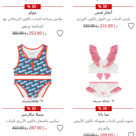
- 30 %
- 30 %
أنجلز فيس
مولو
بكينى للبنات من التول باللون الوردى
ملابس سباحة للبنات باللون البرتقالي مع
إلى
سعر مخفض من
د.إ 231.00
د.إ 330.00
كشكشة وزهور
إلى
سعر مخفض من
د.إ 252.00
د.إ 360.00
إضافة سريعة
إضافة سريعة
- 30 %
- 30 %
ميا باتا
ستيلا مكارتني
مايوه بكيني للبنات بفيونكة باللون الأبيض
بيكيني بالشعار باللون الأزرق للبنات
إلى
سعر مخفض من
د.إ 287.00
والوردي
د.إ 410.00
إلى
سعر مخفض من
د.إ 189.00
د.إ 270.00