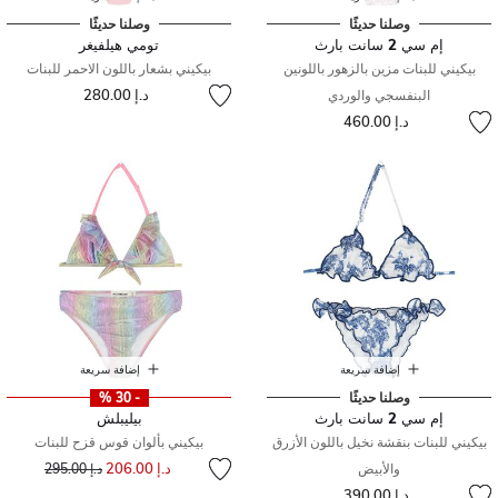
وصلنا حديثًا
وصلنا حديثًا
إم سي 2 سانت بارث
تومي هيلفيغر
بيكيني للبنات مزين بالزهور باللونين
بيكيني بشعار باللون الاحمر للبنات
د.إ 280.00
البنفسجي والوردي
د.إ 460.00
إضافة سريعة
إضافة سريعة
وصلنا حديثًا
- 30 %
إم سي 2 سانت بارث
بيليبلش
بيكيني للبنات بنقشة نخيل باللون الأزرق
بيكيني بألوان قوس قزح للبنات
إلى
سعر مخفض من
د.إ 206.00
والأبيض
د.إ 295.00
د.إ 390.00