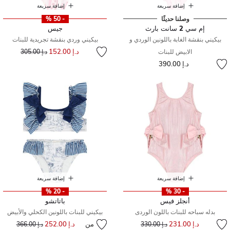
إضافة سريعة
إضافة سريعة
وصلنا حديثًا
- 50 %
إم سي 2 سانت بارث
جيس
بيكيني بنقشة الغابة باللونين الوردي و
بيكيني وردي بنقشة تجريدية للبنات
إلى
سعر مخفض من
د.إ 152.00
الابيض للبنات
د.إ 305.00
د.إ 390.00
إضافة سريعة
إضافة سريعة
- 20 %
- 30 %
أنجلز فيس
باتاتشو
بدله سباحه للبنات باللون الوردى
بيكيني للبنات باللونين الكحلي والأبيض
إلى
سعر مخفض من
د.إ 231.00
من
د.إ 252.00
إلى
سعر مخفض من
د.إ 330.00
د.إ 366.00