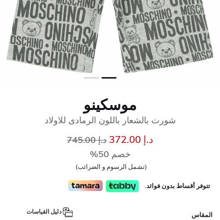
موسكينو
شورت بالشعار باللون الرمادى للاولاد
إلى
سعر مخفض من
د.إ 372.00
د.إ 745.00
خصم 50%
(تشمل الرسوم و الضرائب)
تتوفر أقساط بدون فوائد.
دليل القياسات
المقاس