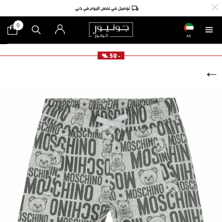
0
AE
- 50 %