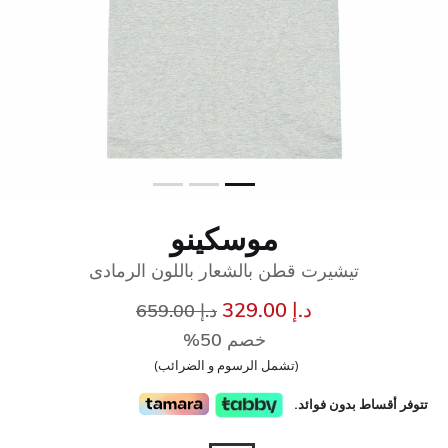
موسكينو
تيشيرت قطن بالشعار باللون الرمادى
إلى
سعر مخفض من
د.إ 329.00
د.إ 659.00
خصم 50%
(تشمل الرسوم و الضرائب)
تتوفر أقساط بدون فوائد.