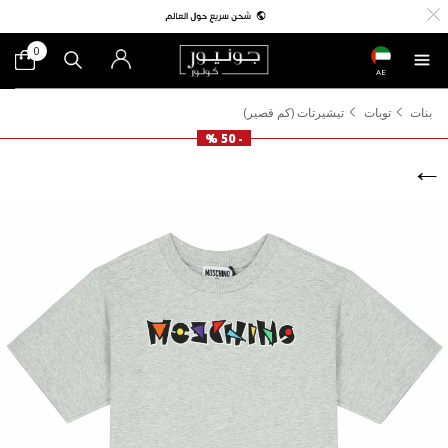
0
AE
بنات
توبات
تيشيرتات (كم قصير)
- 50 %