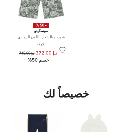
- 50 %
موسكينو
شورت بالشعار باللون الرمادى
للاولاد
إلى
سعر مخفض من
د.إ 372.00
د.إ 745.00
خصم 50%
خصيصاً لك