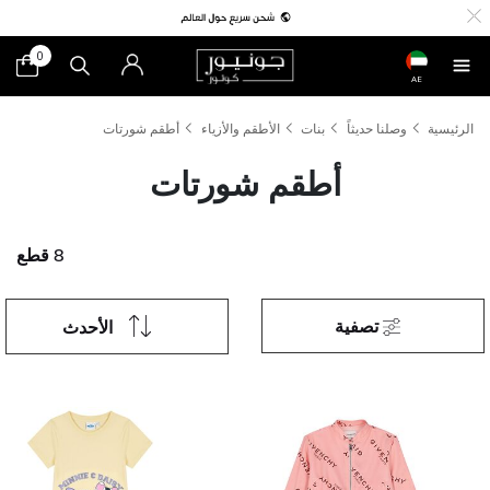
0
AE
الرئيسية
وصلنا حديثاً
بنات
الأطقم والأزياء
أطقم شورتات
أطقم شورتات
8 قطع
تصفية
الأحدث