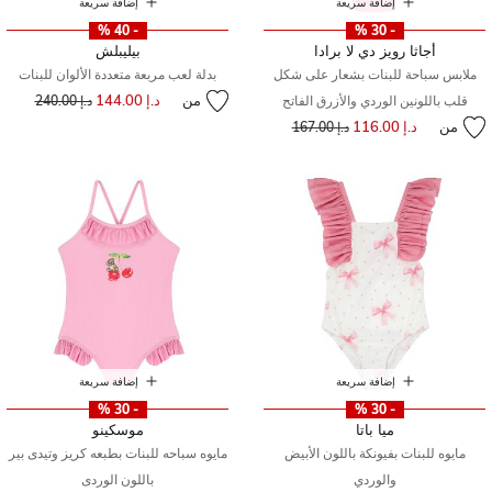
إضافة سريعة
إضافة سريعة
- 40 %
- 30 %
أجاثا رويز دي لا برادا
بيليبلش
ملابس سباحة للبنات بشعار على شكل
بدلة لعب مربعة متعددة الألوان للبنات
من
د.إ 144.00
إلى
سعر مخفض من
قلب باللونين الوردي والأزرق الفاتح
د.إ 240.00
من
د.إ 116.00
إلى
سعر مخفض من
د.إ 167.00
إضافة سريعة
إضافة سريعة
- 30 %
- 30 %
ميا باتا
موسكينو
مايوه للبنات بفيونكة باللون الأبيض
مايوه سباحه للبنات بطبعه كريز وتيدى بير
والوردي
باللون الوردى