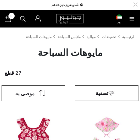
0
AE
الرئيسية
تخفيضات
مواليد
ملابس السباحة
مايوهات السباحة
مايوهات السباحة
27 قطع
تصفية
موصى به