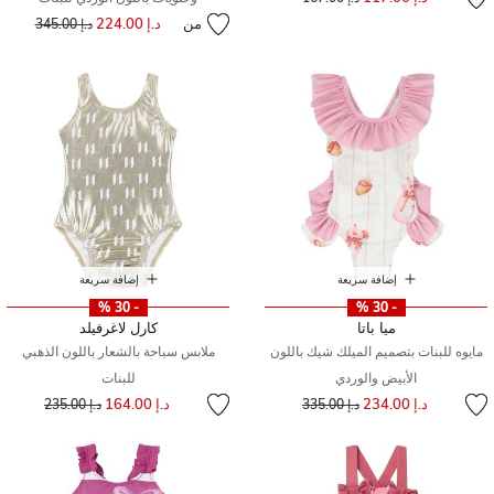
من
د.إ 224.00
إلى
سعر مخفض من
د.إ 345.00
إضافة سريعة
إضافة سريعة
- 30 %
- 30 %
ميا باتا
كارل لاغرفيلد
مايوه للبنات بتصميم الميلك شيك باللون
ملابس سباحة بالشعار باللون الذهبي
الأبيض والوردي
للبنات
إلى
سعر مخفض من
إلى
سعر مخفض من
د.إ 234.00
د.إ 164.00
د.إ 335.00
د.إ 235.00