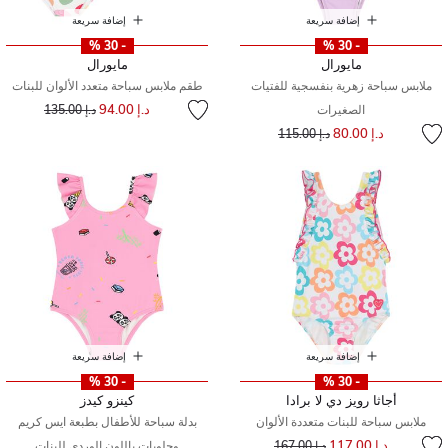
إضافة سريعة
إضافة سريعة
- 30 %
- 30 %
مايورال
مايورال
ملابس سباحة زهرية بنفسجية للفتيات
طقم ملابس سباحة متعدد الألوان للبنات
إلى
سعر مخفض من
د.إ 94.00
الصغيرات
د.إ 135.00
إلى
سعر مخفض من
د.إ 80.00
د.إ 115.00
إضافة سريعة
إضافة سريعة
- 30 %
- 30 %
أجاثا رويز دي لا برادا
كينزو كيدز
ملابس سباحة للبنات متعددة الألوان
بدلة سباحة للأطفال بطبعة ايس كريم
إلى
سعر مخفض من
د.إ 117.00
د.إ 167.00
وحلويات باللون الوردي للبنات