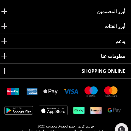
أبرز المصممين
أبرز الفئات
يدعم
معلومات عنا
SHOPPING ONLINE
جونيور كوتور. جميع الحقوق محفوظة 2022.
جونيور كوتور ذ.م.م. المكتب المسجل جونيور كوتور، زاوية شارع أم سقيم،