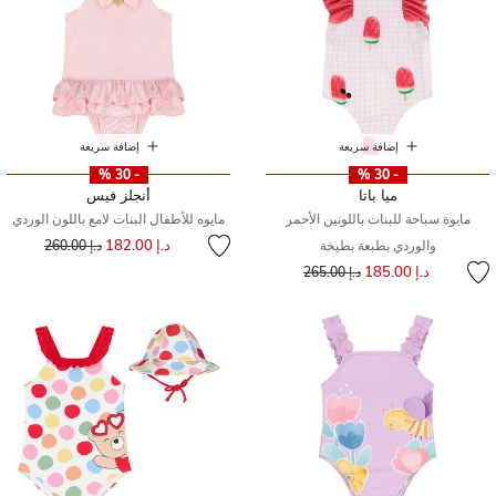
إضافة سريعة
إضافة سريعة
- 30 %
- 30 %
ميا باتا
أنجلز فيس
مايوة سباحة للبنات باللونين الأحمر
مايوه للأطفال البنات لامع باللون الوردي
إلى
سعر مخفض من
د.إ 182.00
والوردي بطبعة بطيخة
د.إ 260.00
إلى
سعر مخفض من
د.إ 185.00
د.إ 265.00