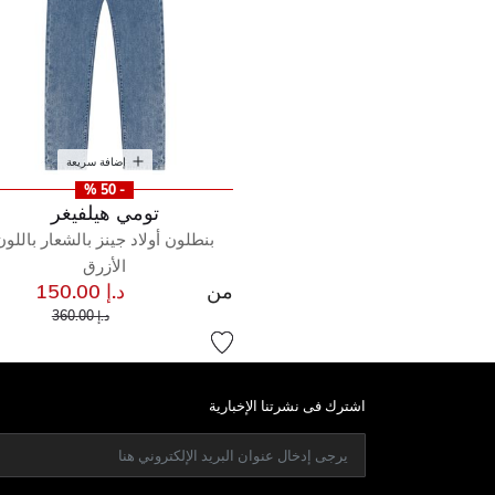
إضافة سريعة
- 50 %
تومي هيلفيغر
بنطلون أولاد جينز بالشعار باللون
الأزرق
من
د.إ 150.00
إلى
سعر مخفض من
د.إ 360.00
اشترك فى نشرتنا الإخبارية