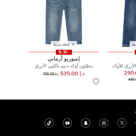
عة
إضافة سريعة
- 30 %
إمبوريو أرماني
أزرق للأولاد
بنطلون أولاد دنيم باللون الأزرق
إلى
سعر مخفض من
د.إ 535.00
د.إ 765.00
إلى
مخفض من