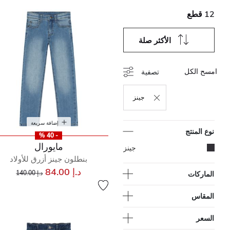
12 قطع
الأكثر صلة
امسح الكل
تصفية
جينز
حذف التصفية مكرر حاليًا بواسطة نوع المنتج: جينز
إضافة سريعة
نوع المنتج
- 40 %
مايورال
المحدد مكرر حاليًا بواسطة نوع المنتج: جينز
جينز
بنطلون جينز أزرق للأولاد
إلى
سعر مخفض من
د.إ 84.00
د.إ 140.00
الماركات
المقاس
السعر