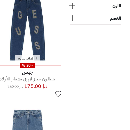
اللون
الخصم
إضافة سريعة
- 30 %
جيس
بنطلون جينز أزرق بشعار للأولاد
إلى
سعر مخفض من
د.إ 175.00
د.إ 250.00