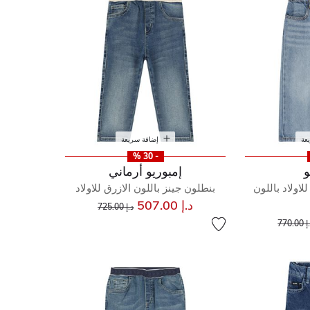
عة
إضافة سريعة
- 30 %
و
إمبوريو أرماني
لاولاد باللون
بنطلون جينز باللون الازرق للاولاد
إلى
سعر مخفض من
د.إ 507.00
د.إ 725.00
إلى
عر مخفض من
770.00