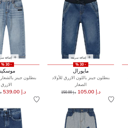
إضافة سريعة
إضافة سري
- 30 %
- 30 %
مايورال
موسكين
بنطلون جينز باللون الازرق للأولاد
بنطلون جينز بالشعار ل
الصغار
الازرق
إلى
سعر مخفض من
س
د.إ 105.00
د.إ 539.00
د.إ 150.00
د.إ 