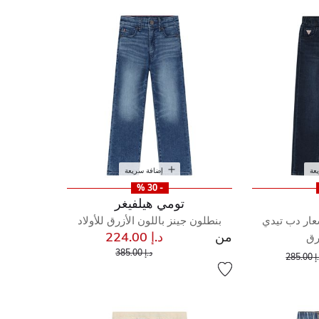
عة
إضافة سريعة
- 30 %
تومي هيلفيغر
شعار دب تيدي
بنطلون جينز باللون الأزرق للأولاد
من
د.إ 224.00
رق
إلى
سعر مخفض من
إلى
عر مخفض من
د.إ 385.00
285.00