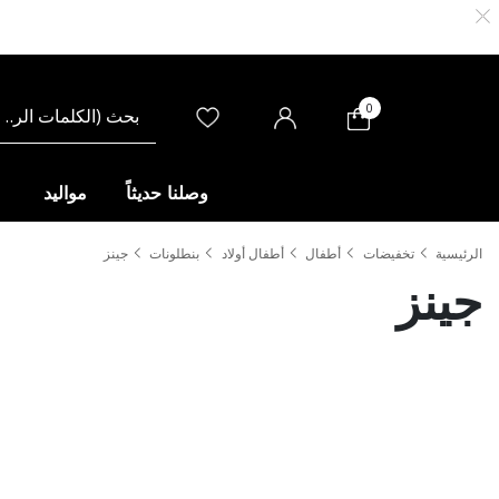
0
وصلنا حديثاً
مواليد
الرئيسية
تخفيضات
أطفال
أطفال أولاد
بنطلونات
جينز
جينز