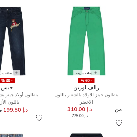
إضافة سريعة
إضافة سري
- 30 %
- 60 %
رالف لورين
جيس
بنطلون جينز للاولاد بالشعار باللون
بنطلون أولاد جينز ب
الاخضر
باللون الأز
من
د.إ 310.00
س
د.إ 199.50
د.إ 
إلى
سعر مخفض من
د.إ 775.00