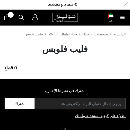
0
AE
الرئيسية
تخفيضات
حذاء
حذاء اطفال
أولاد
فليب فلوبس
فليب فلوبس
0 قطع
اشترك فى نشرتنا الإخبارية
اشتراك
اطلاع على كيفية استخدام بياناتك
مواليد