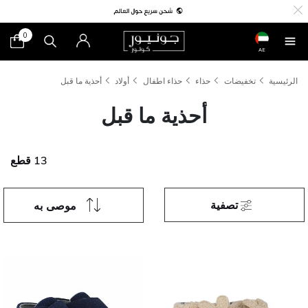
0
AE
الرئيسية
تخفيضات
حذاء
حذاء اطفال
أولاد
أحذية ما قبل
أحذية ما قبل
13 قطع
تصفية
موصى به