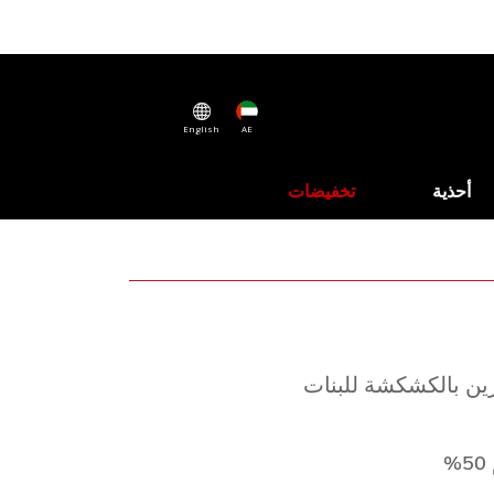
English
AE
أحذية
تخفيضات
ن بالكشكشة للبنات
%