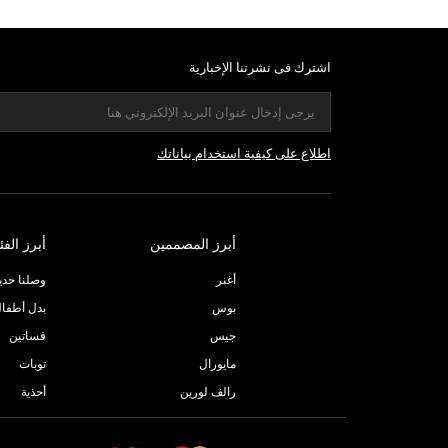
اشترك فى نشرتنا الإخبارية
اطلاع على كيفية استخدام بياناتك
أبرز المصممين
أبرز الفئ
أغنر
وصلنا حديثا
بوس
بدل أطفا
جيس
فساتين
مايورال
توبات
رالف لورين
أحذية