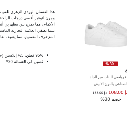
ومرن لتوفير أقصى درجات الراحة
الأكمام، مما يمزج بين مظهرين أني
بينما تضفي العلامة التجارية الما
المزخرف التصميم، مما يضيف تفاص
95% قطن، 5% إيلاستن (جيرسي ناعم ومرن)
غسيل في الغسالة 30*
- 30 %
ى
ء رياضي للبنات من الجلد
لصناعي باللون الأبيض
108.00
إلى
سعر مخفض من
د.إ 155.00
خصم 30%