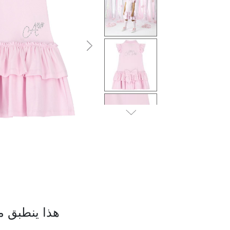
التالى
هذا ينطبق م