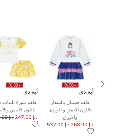
- 50 %
- 50 %
- 50 %
 مكارتني
أيه دى
أيه دى
رة بطبعة الزهور
طقم فستان بالشعار
طقم تنورة للبنات د
باللون الأزرق
باللون الابيض و الوردى
باللون الأبيض والأ
إلى
سعر مخفض من
سعر م
د.إ 415.00
د.إ 247.00
د.إ 495.00
والازرق
إلى
سعر مخفض من
د.إ 268.00
د.إ 537.00