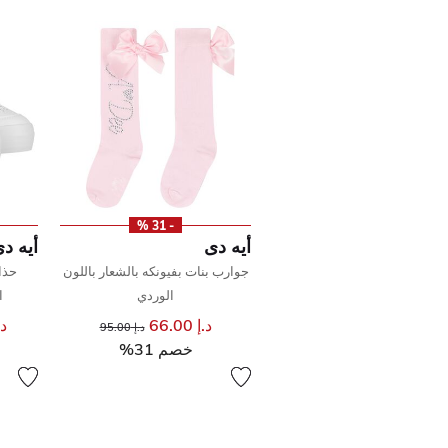
- 31 %
أيه دى
أيه د
جوارب بنات بفيونكه بالشعار باللون
حذا
الوردي
ا
د.إ 66.00
إلى
سعر مخفض من
د.إ 
د.إ 95.00
خصم 31%