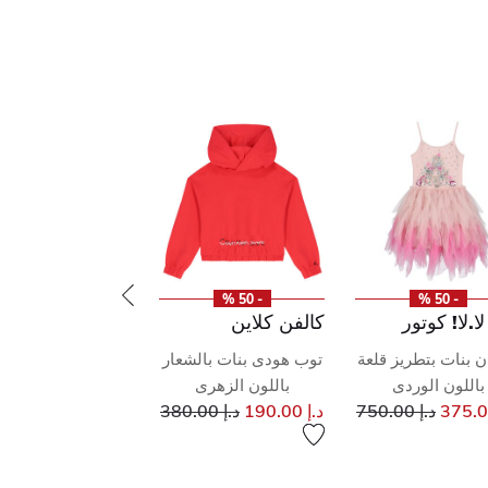
- 50 %
- 50 %
لا.لا! كوتور
كالفن كلاين
 بنات بتطريز قلعة
توب هودى بنات بالشعار
باللون الوردى
باللون الزهرى
إلى
سعر مخفض من
إلى
سعر مخفض من
د.إ 750.00
د.إ 190.00
د.إ 380.00