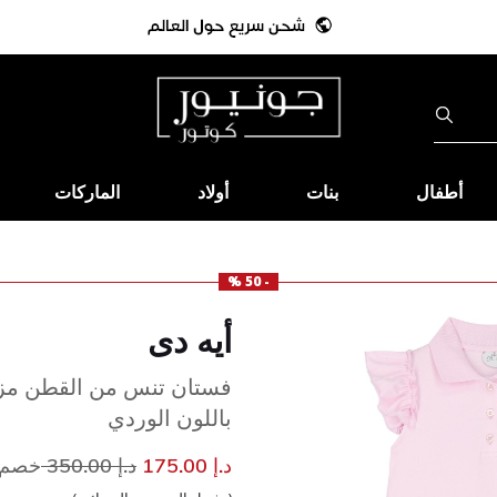
أطفال
بنات
أولاد
الماركات
- 50 %
أيه دى
فستان تنس من القطن مزي
باللون الوردي
إلى
سعر مخفض من
د.إ 175.00
د.إ 350.00
خصم 50