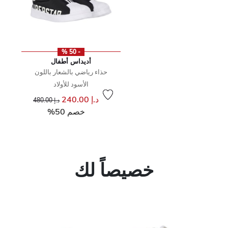
- 50 %
أديداس أطفال
حذاء رياضي بالشعار باللون
الأسود للأولاد
إلى
سعر مخفض من
د.إ 240.00
د.إ 480.00
خصم 50%
خصيصاً لك