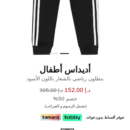
أديداس أطفال
بنطلون رياضي بالشعار باللون الأسود
إلى
سعر مخفض من
د.إ 152.00
د.إ 305.00
خصم 50%
(تشمل الرسوم و الضرائب)
تتوفر أقساط بدون فوائد.