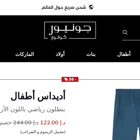
أطفال
بنات
أولاد
الماركات
- 50 %
أديداس أطفال
بنطلون رياضي باللون الأز
إلى
سعر مخفض من
د.إ 122.00
د.إ 244.00
خصم 50
(تشمل الرسوم و الضرائب)