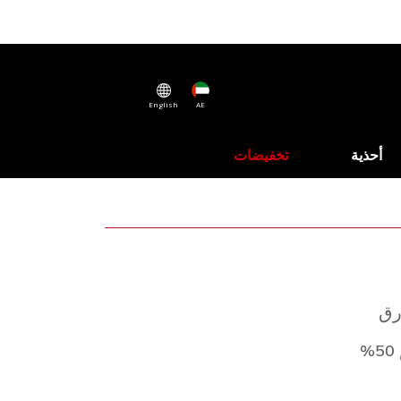
English
AE
أحذية
تخفيضات
رق
%