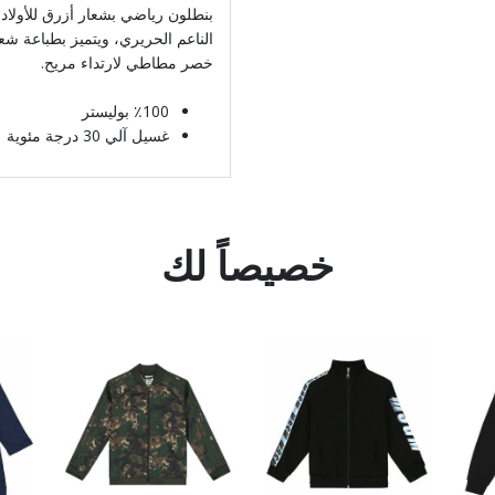
بنطلون رياضي بشعار أزرق للأولاد 
الناعم الحريري، ويتميز بطباعة شع
خصر مطاطي لارتداء مريح.
٪100 بوليستر
غسيل آلي 30 درجة مئوية
خصيصاً لك