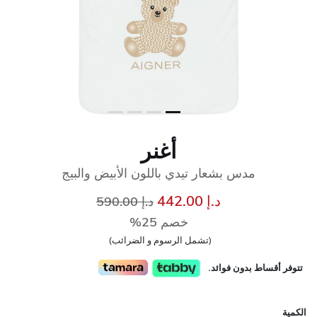
أغنر
مدس بشعار تيدي باللون الأبيض والبيج
إلى
سعر مخفض من
د.إ 442.00
د.إ 590.00
خصم 25%
(تشمل الرسوم و الضرائب)
تتوفر أقساط بدون فوائد.
الكمية