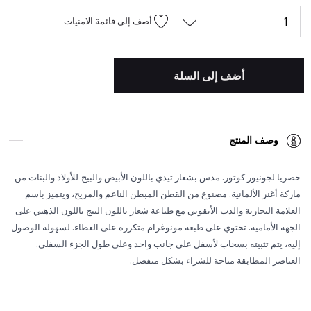
1
أضف إلى قائمة الامنيات
أضف إلى السلة
وصف المنتج
حصريا لجونيور كوتور. مدس بشعار تيدي باللون الأبيض والبيج
للأولاد والبنات من
ماركة أغنر الألمانية. مصنوع من القطن المبطن الناعم والمريح، ويتميز باسم
العلامة التجارية والدب الأيقوني مع طباعة شعار باللون البيج باللون الذهبي على
الجهة الأمامية. تحتوي على طبعة مونوغرام متكررة على الغطاء. لسهولة الوصول
إليه، يتم تثبيته بسحاب لأسفل على جانب واحد وعلى طول الجزء السفلي.
العناصر المطابقة متاحة للشراء بشكل منفصل.