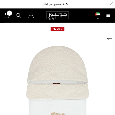
0
AE
- 25 %