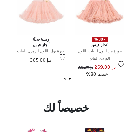
- 30 %
وصلنا حديثًا
أنجلز فيس
أنجلز فيس
تنورة من التول للبنات باللون
تنورة تول باللون الزهرى للبنات
الوردي الفاتح
إلى
سعر مخفض من
د.إ 365.00
إلى
سعر مخفض من
د.إ 269.00
د.إ 385.00
خصم 30%
خصيصاً لك