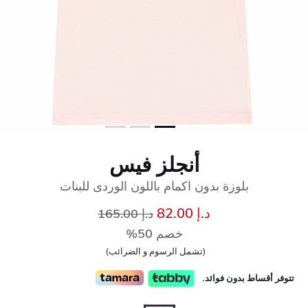
أنجلز فيس
بلوزة بدون اكمام باللون الوردى للبنات
إلى
سعر مخفض من
د.إ 82.00
د.إ 165.00
خصم 50%
(تشمل الرسوم و الضرائب)
تتوفر أقساط بدون فوائد.