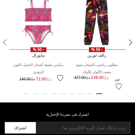
- 50 %
- 50 %
رالف لورين
مايورال
بنطلون رياضي بالشعار مموه
بيكيني بطيعة أشجار النخيل باللون
إلى
سعر مخفض من
متعدد الألوان للأولاد
الزهرى
من
إلى
إلى
سعر مخفض من
د.إ 238.00
د.إ 477.00
من
د.إ 72.00
د.إ 145.00
اشترك فى نشرتنا الإخبارية
اشتراك