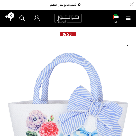
0
AE
- 50 %