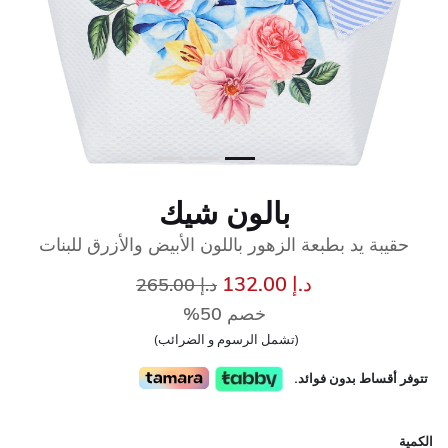
بالون شيك
حقيبة يد بطبعة الزهور باللون الأبيض والأزرق للبنات
إلى
سعر مخفض من
د.إ 132.00
د.إ 265.00
خصم 50%
(تشمل الرسوم و الضرائب)
تتوفر أقساط بدون فوائد.
الكمية