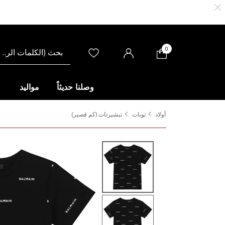
0
وصلنا حديثاً
مواليد
أولاد
توبات
تيشيرتات (كم قصير)