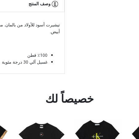
وصف المنتج
تيشيرت أسود للأولاد من بالمان. م
أبيض.
٪100 قطن
غسيل آلي 30 درجة مئوية
خصيصاً لك