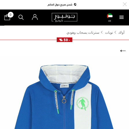
0
AE
أولاد
توبات
سترتات بسحاب وهودي
- 50 %