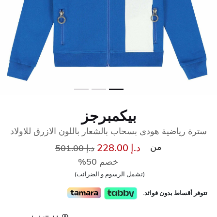
بيكمبرجز
سترة رياضية هودى بسحاب بالشعار باللون الازرق للاولاد
من
إلى
سعر مخفض من
د.إ 228.00
د.إ 501.00
خصم 50%
(تشمل الرسوم و الضرائب)
تتوفر أقساط بدون فوائد.