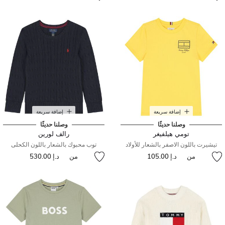
إضافة سريعة
إضافة سريعة
وصلنا حديثًا
وصلنا حديثًا
تومي هيلفيغر
رالف لورين
تيشيرت باللون الاصفر بالشعار للأولاد
توب محبوك بالشعار باللون الكحلى
من
د.إ 105.00
من
د.إ 530.00