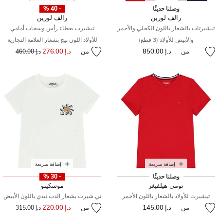
وصلنا حديثًا
- 40 %
رالف لورين
رالف لورين
تيشيرتات بالشعار باللون الكحلي والأحمر
تيشيرت بغطاء رأس وسحاب أمامي
والأبيض للأولاد (3 قطع)
للأولاد اللون بيج بشعار العلامة التجارية
من
د.إ 850.00
من
د.إ 276.00
إلى
سعر مخفض من
د.إ 460.00
إضافة سريعة
إضافة سريعة
وصلنا حديثًا
- 30 %
تومي هيلفيغر
موسكينو
تيشيرت للأولاد بالشعار باللون الأحمر
تي شيرت بشعار الدب تيدي باللون الأبيض
من
د.إ 145.00
من
د.إ 220.00
إلى
سعر مخفض من
د.إ 315.00