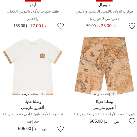
مايورال
أيدو
جوارب للأولاد باللونين الرمادي والأبيض
طقم شورت للأولاد باللونين الكحلي
(عبوة من 3 جوارب)
والأحمر
إلى
سعر مخفض من
إلى
سعر مخفض من
د.إ 25.00
د.إ 77.00
د.إ 50.00
د.إ 155.00
إضافة سريعة
إضافة سريعة
وصلنا حديثًا
وصلنا حديثًا
ألفيرو مارتيني
ألفيرو مارتيني
شورتات بيج للأولاد بنقشة خريطة جغرافية
تيشيرت للأولاد بلون عاجي بشعار خريطة
من
د.إ 605.00
جغرافية
من
د.إ 605.00