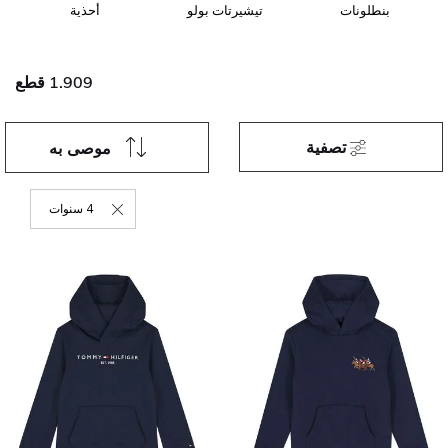
بنطلونات
تيشيرتات بولو
أحذية
1.909 قطع
تصفية
موصى به
4 سنوات
حذف التصفية 