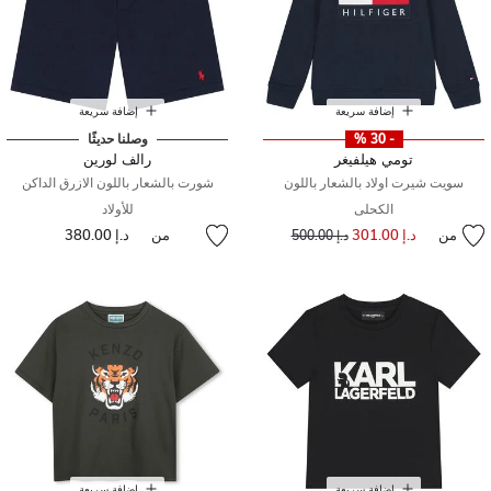
إضافة سريعة
إضافة سريعة
- 30 %
وصلنا حديثًا
تومي هيلفيغر
رالف لورين
سويت شيرت اولاد بالشعار باللون
شورت بالشعار باللون الازرق الداكن
الكحلى
للأولاد
من
د.إ 301.00
إلى
سعر مخفض من
من
د.إ 380.00
د.إ 500.00
إضافة سريعة
إضافة سريعة