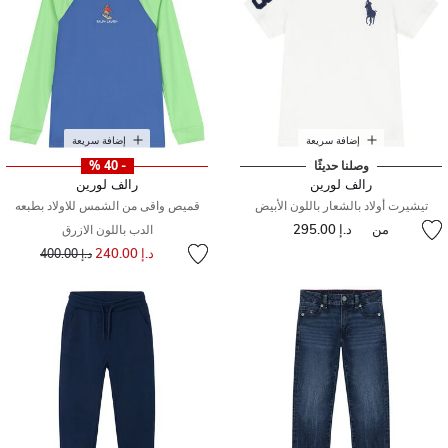
إضافة سريعة
إضافة سريعة
وصلنا حديثًا
- 40 %
رالف لورين
رالف لورين
تيشيرت أولاد بالشعار باللون الأبيض
قميص واقى من الشمس للاولاد بطبعه
من
د.إ 295.00
الدب باللون الازرق
إلى
سعر مخفض من
د.إ 240.00
د.إ 400.00