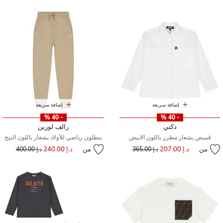
إضافة سريعة
إضافة سريعة
- 40 %
- 40 %
دكني
رالف لورين
قميص بشعار مطرز باللون الابيض
بنطلون رياضي للأولاد بشعار باللون البيج
من
د.إ 207.00
إلى
سعر مخفض من
من
د.إ 240.00
إلى
سعر مخفض من
د.إ 365.00
د.إ 400.00