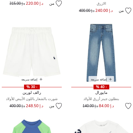
من
د.إ 220.00
إلى
سعر مخفض من
الازرق
د.إ 315.00
من
د.إ 240.00
إلى
سعر مخفض من
د.إ 400.00
إضافة سريعة
إضافة سريعة
- 30 %
- 40 %
مايورال
رالف لورين
بنطلون جينز أزرق للأولاد
شورت بالشعار باللون الأبيض للأولاد
إلى
سعر مخفض من
د.إ 84.00
من
د.إ 248.50
إلى
سعر مخفض من
د.إ 140.00
د.إ 400.00