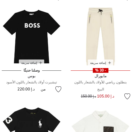
إضافة سريعة
إضافة سريعة
- 30 %
وصلنا حديثًا
مايورال
بوس
بنطلون رياضي للأولاد بالشعار باللون
تيشيرت أولاد بالشعار باللون الأسود
من
د.إ 220.00
البيج
إلى
سعر مخفض من
د.إ 105.00
د.إ 150.00