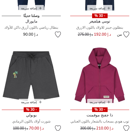
إضافة سريعة
إضافة سريعة
- 30 %
وصلنا حديثًا
تومي هيلفيغر
مايورال
بنطلون جينز للاولاد باللون الازرق
بنطال رياضي باللون أزرق داكن للأولاد
من
د.إ 192.00
إلى
سعر مخفض من
د.إ 90.00
د.إ 275.00
إضافة سريعة
إضافة سريعة
- 30 %
- 30 %
ذا جفنج موفمنت
بوبولي
توب هودي بسحاب بالشعار باللون العنابي
شورت أولاد باللون الرمادي
إلى
سعر مخفض من
إلى
سعر مخفض من
د.إ 210.00
د.إ 70.00
د.إ 300.00
د.إ 100.00