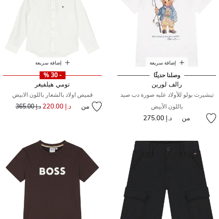
إضافة سريعة
إضافة سريعة
وصلنا حديثًا
- 30 %
رالف لورين
تومي هيلفيغر
تيشيرت بولو للأولاد عليه صورة دب صيد
قميص اولاد بالشعار باللون الابيض
من
د.إ 220.00
إلى
سعر مخفض من
باللون الأبيض
د.إ 365.00
من
د.إ 275.00