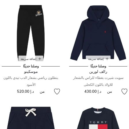
إضافة سريعة
إضافة سريعة
وصلنا حديثًا
وصلنا حديثًا
رالف لورين
موسكينو
سويت شيرت بغطاء للراس بالشعار
بنطلون رياضي بشعار الدب تيدي باللون
للاولاد باللون الكحلى
الأسود
من
د.إ 430.00
من
د.إ 520.00