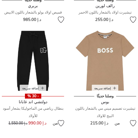
رالف لورين
بربري
تيشيرت اولاد بالشعار باللون الاحمر
قميص اولاد بولو بالشعار باللون الابيض
د.إ 255.00
د.إ 985.00
إضافة سريعة
إضافة سريعة
وصلنا حديثًا
- 30 %
بوس
دولتشي اند غابانا
تيشيرت تصميم ميني مي بالشعار باللون
بنطال رياضي من الماجوليكا بشعار أسود
البيج للاولاد
للأولاد
من
د.إ 215.00
من
د.إ 990.00
سعر مخفض من
إلى
د.إ 1,550.00