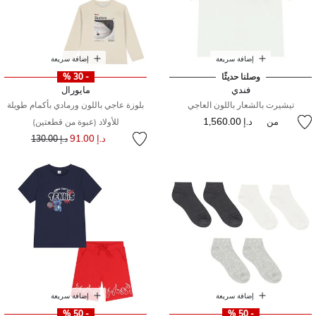
إضافة سريعة
إضافة سريعة
وصلنا حديثًا
- 30 %
فندي
مايورال
تيشيرت بالشعار باللون العاجي
بلوزة عاجي باللون ورمادي بأكمام طويلة
من
د.إ 1,560.00
للأولاد (عبوة من قطعتين)
إلى
سعر مخفض من
د.إ 91.00
د.إ 130.00
إضافة سريعة
إضافة سريعة
- 50 %
- 50 %