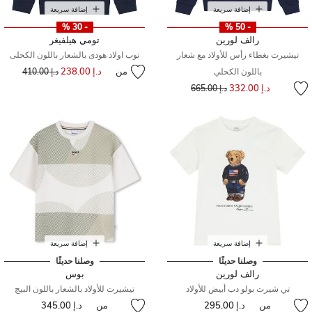
إضافة سريعة
إضافة سريعة
- 30 %
- 50 %
رالف لورين
تومي هيلفيغر
تيشيرت بغطاء رأس للأولاد مع شعار
توب اولاد هودى بالشعار باللون الكحلى
من
د.إ 238.00
إلى
سعر مخفض من
باللون الكحلي
د.إ 410.00
إلى
سعر مخفض من
د.إ 332.00
د.إ 665.00
إضافة سريعة
إضافة سريعة
وصلنا حديثًا
وصلنا حديثًا
رالف لورين
بوس
تي شيرت بولو دب أبيض للأولاد
تيشيرت للأولاد بالشعار باللون البيج
من
د.إ 295.00
من
د.إ 345.00