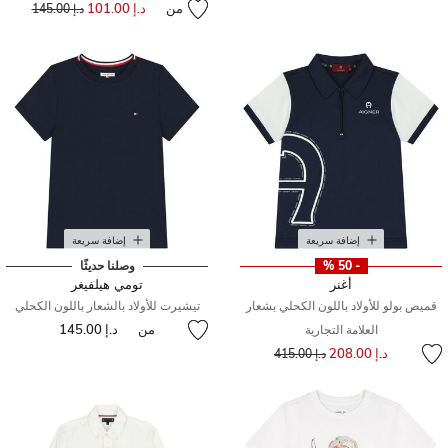
من
د.إ 101.00
إلى
سعر مخفض من
د.إ 145.00
إضافة سريعة
إضافة سريعة
- 50 %
وصلنا حديثًا
أغنر
تومي هيلفيغر
قميص بولو للأولاد باللون الكحلي بشعار
تيشيرت للأولاد بالشعار باللون الكحلي
من
د.إ 145.00
العلامة التجارية
إلى
سعر مخفض من
د.إ 208.00
د.إ 415.00