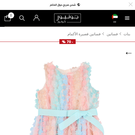
0
AE
بنات
فساتين
فساتين قصيرة الأكمام
- 70 %