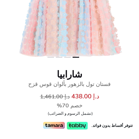
شارابيا
فستان تول بالزهور بألوان قوس قزح
سعر مخفض من
إلى
د.إ 438.00
د.إ 1,461.00
خصم 70%
(تشمل الرسوم و الضرائب)
تتوفر أقساط بدون فوائد.