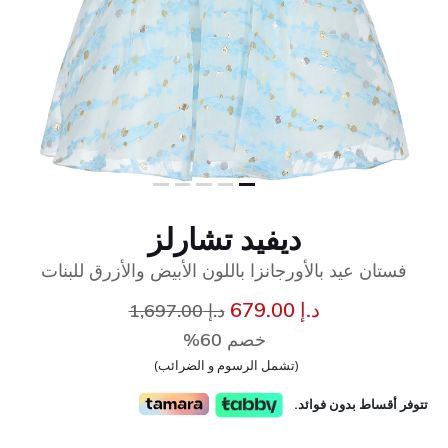
ديفيد تشارلز
فستان عيد بالأورجانزا باللون الأبيض والأزرق للبنات
سعر مخفض من
إلى
د.إ 679.00
د.إ 1,697.00
خصم 60%
(تشمل الرسوم و الضرائب)
تتوفر أقساط بدون فوائد.