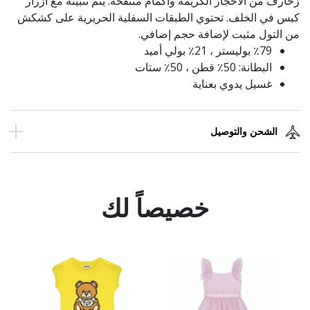
زخارف من الأحجار الكريمة وأكمام منتفخة. يتم تثبيته مع ازرار
كبس في الخلف. تحتوي الطبقات السفلية الحريرية على كشكش
من التول مثبت لإضافة حجم إضافي.
٪79 بوليستر ، 21٪ بولي أميد
البطانة: 50٪ قطن ، 50٪ ستات
غسيل يدوي بعناية
الشحن والتوصيل
خصيصاً لك