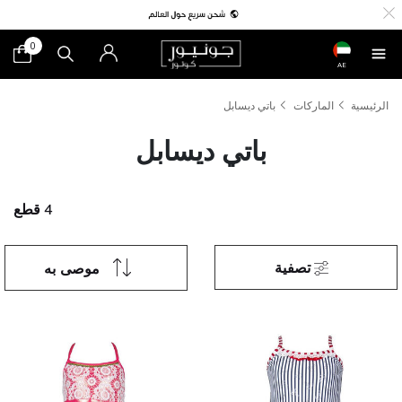
0
AE
الرئيسية
الماركات
باتي ديسابل
باتي ديسابل
4 قطع
تصفية
موصى به