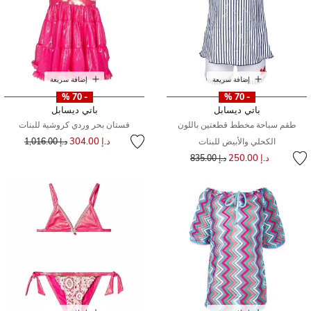
إضافة سريعة
إضافة سريعة
- 70 %
- 70 %
باتي ديسابل
باتي ديسابل
طقم سباحة مخطط قطعتين باللون
فستان بحر وردي كروشية للبنات
سعر مخفض من
إلى
د.إ 304.00
الكحلي والأبيض للبنات
د.إ 1,016.00
إلى
سعر مخفض من
د.إ 250.00
د.إ 835.00