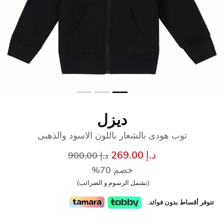
ديزل
توب هودى بالشعار باللون الاسود والذهبى
إلى
سعر مخفض من
د.إ 269.00
د.إ 900.00
خصم 70%
(تشمل الرسوم و الضرائب)
تتوفر أقساط بدون فوائد.