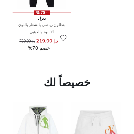
- 70 %
ديزل
بنطلون رياضى بالشعار باللون
الاسود والذهبى
إلى
سعر مخفض من
د.إ 219.00
د.إ 730.00
خصم 70%
خصيصاً لك