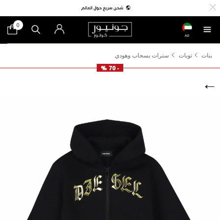
0
AE
بنات
توبات
سترات بسحاب وهودي
- 70 %