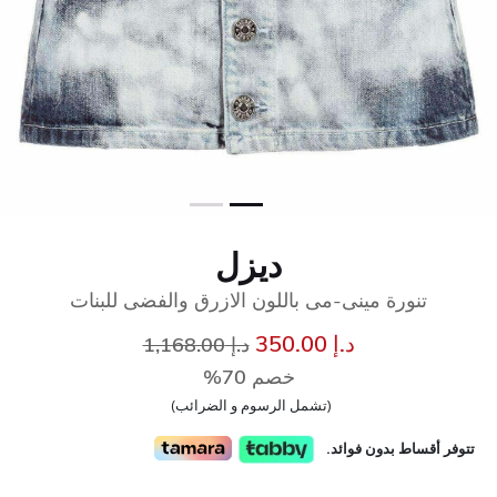
ديزل
تنورة مينى-مى باللون الازرق والفضى للبنات
سعر مخفض من
إلى
د.إ 350.00
د.إ 1,168.00
خصم 70%
(تشمل الرسوم و الضرائب)
تتوفر أقساط بدون فوائد.