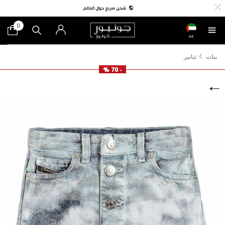
0
AE
بنات
تنانير
- 70 %