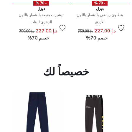
- 70 %
- 70 %
ديزل
ديزل
بنطلون رياضى بالشعار باللون
تيشيرت بقبعة بالشعار باللون
الازرق
الزهرى للبنات
إلى
سعر مخفض من
إلى
سعر مخفض من
د.إ 227.00
د.إ 227.00
د.إ 759.00
د.إ 759.00
خصم 70%
خصم 70%
خصيصاً لك