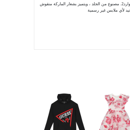
حزام شعار أسود للأولاد من ديسكوارد2. مصنوع من الجلد ، ويتميز بشعار الماركة منقوش
جيد لأي ملابس غير رسمية