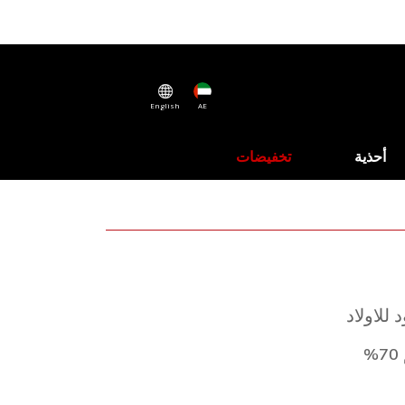
English
AE
أحذية
تخفيضات
 للاولاد
%