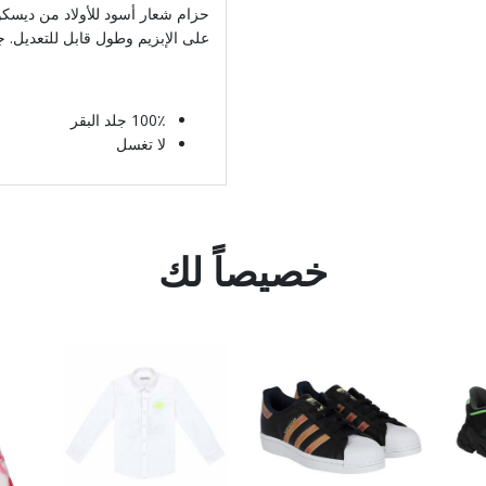
على الإبزيم وطول قابل للتعديل. 
100٪ جلد البقر
لا تغسل
خصيصاً لك