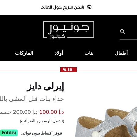
أطفال
بنات
أولاد
الماركات
- 50 %
إيرلى دايز
حذاء بنات قبل المشى بال
إلى
سعر مخفض من
د.إ 100.00
د.إ 200.00
خصم 50
(تشمل الرسوم و الضرائب)
تتوفر أقساط بدون فوائد.