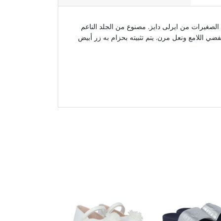
لصغيرات من ايرلى دايز. مصنوع من الجلد الناعم
فضي اللامع ونعل مرن. يتم تثبيته بحزام به زر أبيض