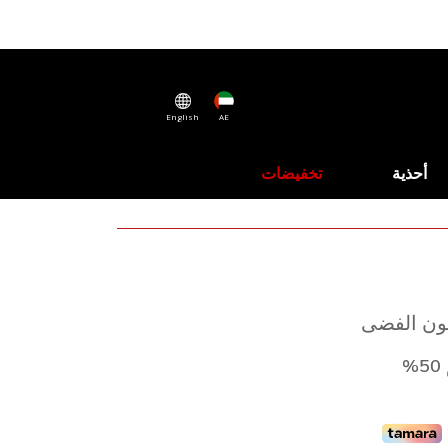
English
AE
أحذية
تخفيضات
لون الفضى
%