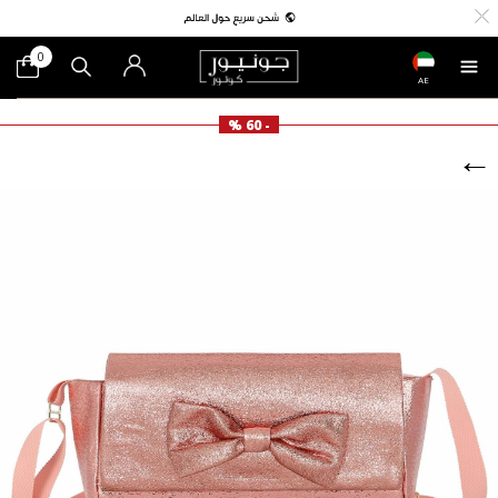
0
AE
- 60 %