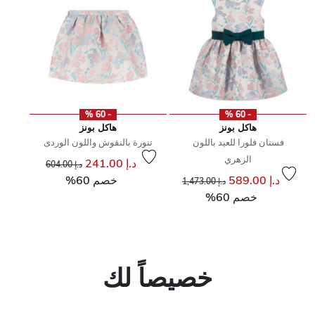
- 60 %
- 60 %
هاكل بونز
هاكل بونز
فستان فلورا للعيد باللون
تنورة بالنقوش واللون الوردى
الزهري
إلى
سعر مخفض من
د.إ 241.00
د.إ 604.00
سعر مخفض من
إلى
د.إ 589.00
خصم 60%
د.إ 1,473.00
خصم 60%
خصيصاً لك