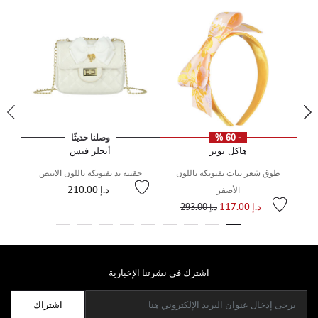
- 60 %
وصلنا حديثًا
هاكل بونز
أنجلز فيس
رق
طوق شعر بنات بفيونكة باللون
حقيبة يد بفيونكة باللون الابيض
لى
 من
إلى
سعر مخفض من
د.إ 210.00
الأصفر
إلى
سعر مخفض من
د.إ 117.00
د.إ 293.00
اشترك فى نشرتنا الإخبارية
اشتراك