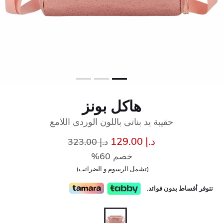
هاكل بونز
حقيبة يد بناتى باللون الوردى اللامع
إلى
سعر مخفض من
د.إ 129.00
د.إ 323.00
خصم 60%
(تشمل الرسوم و الضرائب)
تتوفر أقساط بدون فوائد.