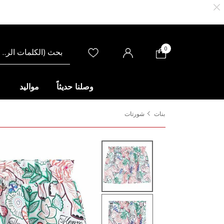
0
وصلنا حديثاً
مواليد
بنات
شورتات