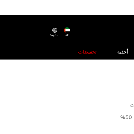
English
AE
أحذية
تخفيضات
ت
%