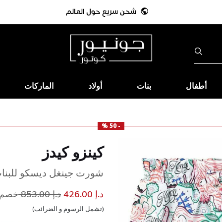
أطفال
بنات
أولاد
الماركات
- 50 %
كينزو كيدز
شورت جينغل ديسكو للبنا
إلى
سعر مخفض من
د.إ 426.00
د.إ 853.00
خصم 50
(تشمل الرسوم و الضرائب)