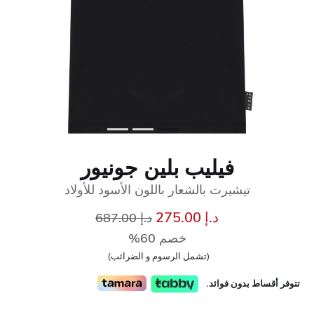
فيليب بلين جونيور
تيشيرت بالشعار باللون الأسود للأولاد
إلى
سعر مخفض من
د.إ 275.00
د.إ 687.00
خصم 60%
(تشمل الرسوم و الضرائب)
تتوفر أقساط بدون فوائد.