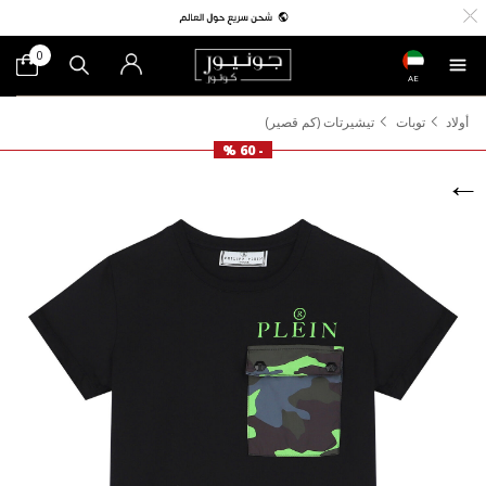
0
AE
أولاد
توبات
تيشيرتات (كم قصير)
- 60 %