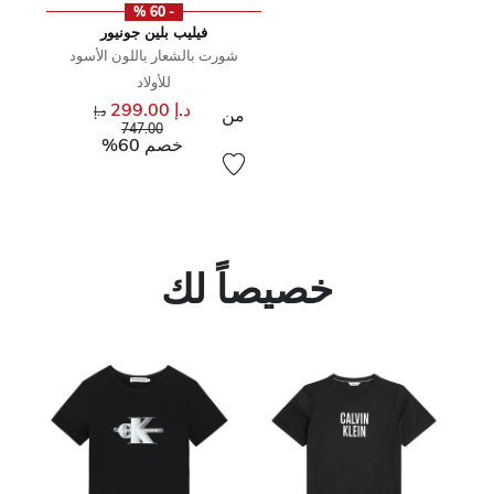
- 60 %
فيليب بلين جونيور
شورت بالشعار باللون الأسود
للأولاد
د.إ 299.00
سعر مخفض من
د.إ
من
إلى
747.00
خصم 60%
خصيصاً لك