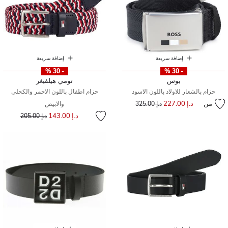
إضافة سريعة
إضافة سريعة
- 30 %
- 30 %
بوس
تومي هيلفيغر
حزام بالشعار للاولاد باللون الاسود
حزام اطفال باللون الاحمر والكحلى
من
د.إ 227.00
إلى
سعر مخفض من
د.إ 325.00
والابيض
إلى
سعر مخفض من
د.إ 143.00
د.إ 205.00