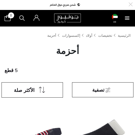
0
AE
الرئيسية
تخفيضات
أولاد
إكسسوارات
أحزمة
أحزمة
5 قطع
تصفية
الأكثر صلة