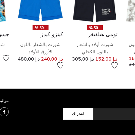
- 50 %
- 50 %
تومي هيلفيغر
كينزو كيدز
جيس
ون
شورت أولاد بالشعار
شورت بالشعار باللون
شور
باللون الكحلي
الأزرق للأولاد
إلى
سعر مخفض من
إلى
سعر مخفض من
د.إ 152.00
د.إ 305.00
د.إ 240.00
د.إ 480.00
م
إلى
فض من
مواليد
اشتراك