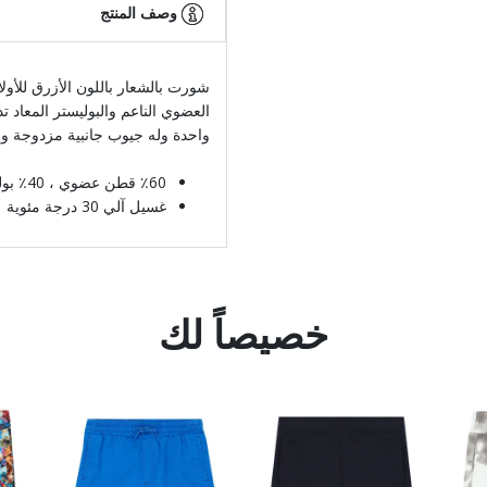
وصف المنتج
شورت بالشعار باللون الأزرق للأو
العضوي الناعم والبوليستر المعاد ت
واحدة وله جيوب جانبية مزدوجة و
٪60 قطن عضوي ، 40٪ بوليستر معاد تدويره
غسيل آلي 30 درجة مئوية
خصيصاً لك