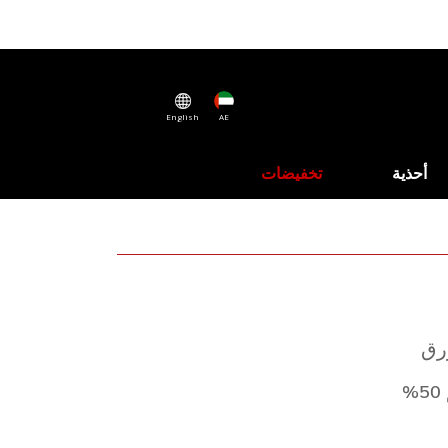
English
AE
أحذية
تخفيضات
رق
%