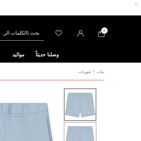
0
وصلنا حديثاً
مواليد
بنات
شورتات