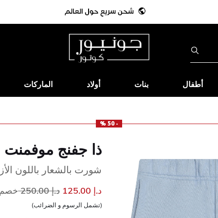
أطفال
بنات
أولاد
الماركات
- 50 %
ذا جفنج موفمنت
شورت بالشعار باللون الأز
إلى
سعر مخفض من
د.إ 125.00
د.إ 250.00
خصم 50
(تشمل الرسوم و الضرائب)