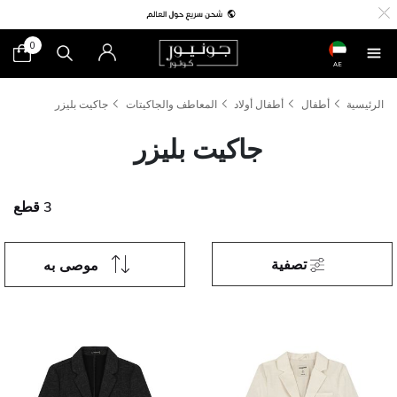
0
AE
الرئيسية
أطفال
أطفال أولاد
المعاطف والجاكيتات
جاكيت بليزر
جاكيت بليزر
3 قطع
تصفية
موصى به