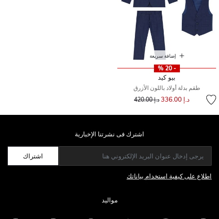
إضافة سريعة
- 20 %
بيو كيد
طقم بدلة أولاد باللون الأزرق
إلى
سعر مخفض من
د.إ 336.00
د.إ 420.00
اشترك فى نشرتنا الإخبارية
اشتراك
اطلاع على كيفية استخدام بياناتك
مواليد