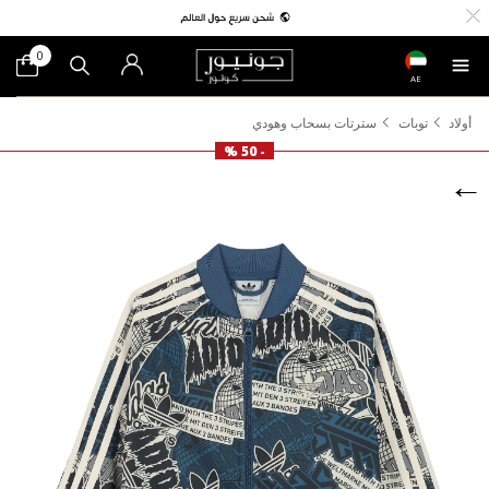
0
AE
أولاد
توبات
سترتات بسحاب وهودي
- 50 %