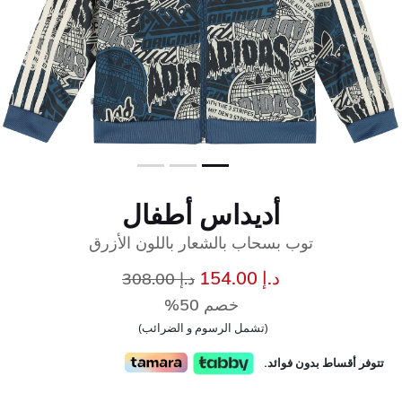
أديداس أطفال
توب بسحاب بالشعار باللون الأزرق
إلى
سعر مخفض من
د.إ 154.00
د.إ 308.00
خصم 50%
(تشمل الرسوم و الضرائب)
تتوفر أقساط بدون فوائد.