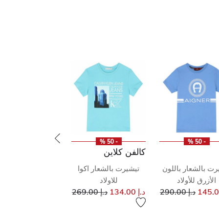
- 50 %
- 50 %
كالفن كلاين
رت بالشعار باللون
تيشيرت بالشعار اكوا
الأزرق للأولاد
للاولاد
إلى
سعر مخفض من
إلى
سعر مخفض من
د.إ 290.00
د.إ 134.00
د.إ 269.00