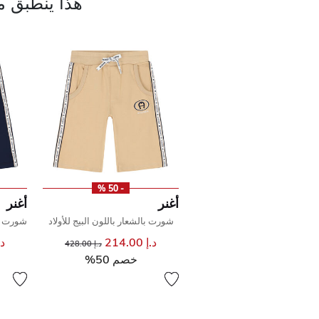
هذا ينطبق م
- 50 %
أغنر
أغنر
شورت بالشعار باللون البيج للأولاد
شورت با
د.إ 214.00
إلى
سعر مخفض من
د.إ 
د.إ 428.00
خصم 50%