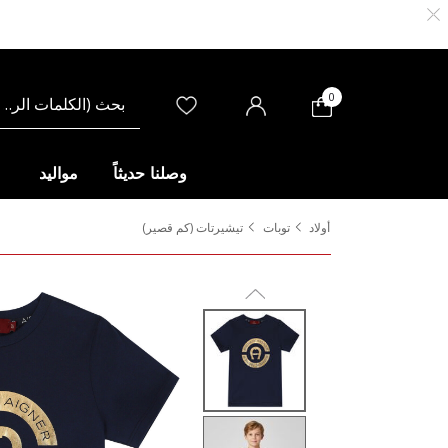
0
وصلنا حديثاً
مواليد
أولاد
توبات
تيشيرتات (كم قصير)