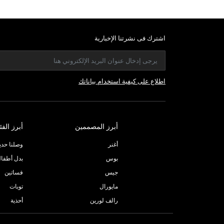
اشترك فى نشرتنا الإخبارية
اطلاع على كيفية استخدام بياناتك
أبرز المصممين
أبرز الفئ
أغنر
وصلنا حديثا
بوس
بدل أطفا
جيس
فساتين
مايورال
توبات
رالف لورين
أحذية