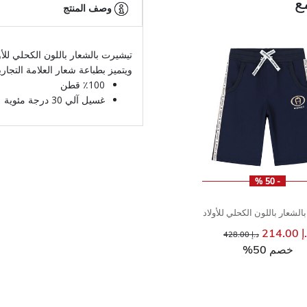
ع
وصف المنتج
تيشيرت بالشعار باللون الكحلي للأ
ويتميز بطباعة شعار العلامة التجاري
٪100 قطن
غسيل آلي 30 درجة مئوية
- 50 %
لشعار باللون الكحلي للأولاد
214.00
إلى
سعر مخفض من
د.إ 428.00
خصم 50%